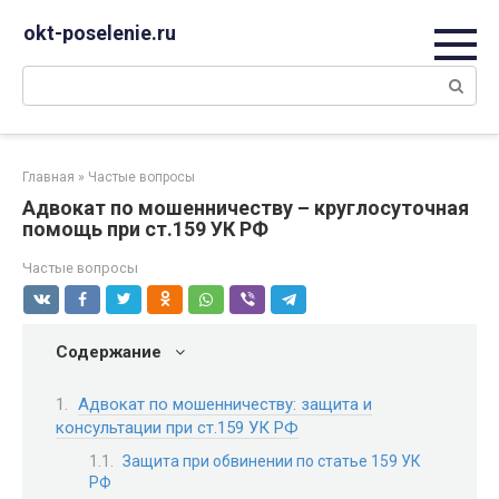
Перейти
okt-poselenie.ru
к
контенту
Поиск:
Главная
»
Частые вопросы
Адвокат по мошенничеству – круглосуточная
помощь при ст.159 УК РФ
Частые вопросы
Содержание
Адвокат по мошенничеству: защита и
консультации при ст.159 УК РФ
Защита при обвинении по статье 159 УК
РФ