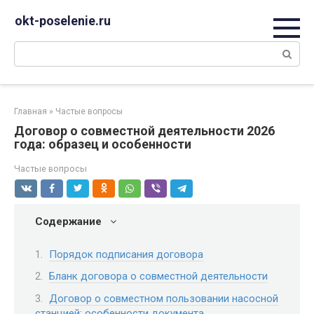
Перейти
okt-poselenie.ru
к
контенту
Поиск:
Главная
»
Частые вопросы
Договор о совместной деятельности 2026
года: образец и особенности
Частые вопросы
Содержание
Порядок подписания договора
Бланк договора о совместной деятельности
Договор о совместном пользовании насосной
станцией: особенности документа