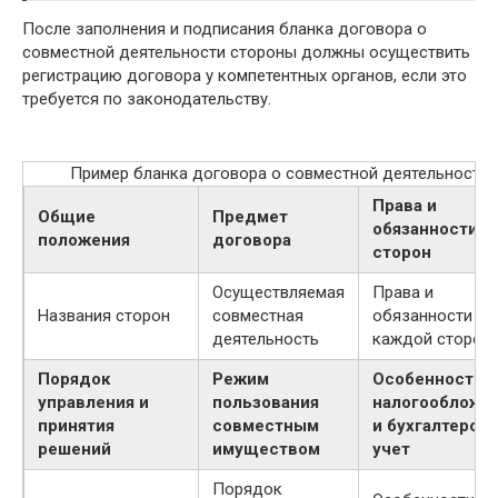
После заполнения и подписания бланка договора о
совместной деятельности стороны должны осуществить
регистрацию договора у компетентных органов, если это
требуется по законодательству.
Пример бланка договора о совместной деятельности
Права и
Общие
Предмет
обязанности
положения
договора
сторон
Осуществляемая
Права и
Названия сторон
совместная
обязанности
деятельность
каждой сторон
Порядок
Режим
Особенности
управления и
пользования
налогообложе
принятия
совместным
и бухгалтерск
решений
имуществом
учет
Порядок