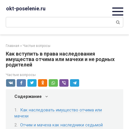
Перейти
okt-poselenie.ru
к
контенту
Поиск:
Главная
»
Частые вопросы
Как вступить в права наследования
имущества отчима или мачехи и не родных
родителей
Частые вопросы
Содержание
Как наследовать имущество отчима или
мачехи
Отчим и мачеха как наследники седьмой