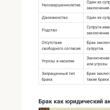
Один из суп
Несовершеннолетие
заключения 
Двоеженство
Один из суп
Супруги им
Родство
заключение 
Отсутствие
Брак заключ
свободного согласия
супругов.
Заключение 
Угрозы и насилие
или угрозы.
Запрещенный тип
Брак заключ
брака
такие браки
Брак как юридический а