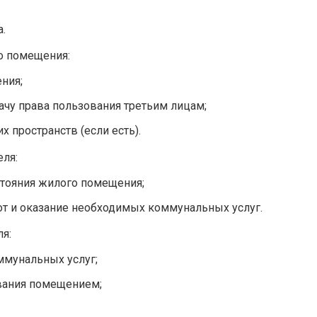
.
о помещения:
ния;
ачу права пользования третьим лицам;
 пространств (если есть).
еля:
стояния жилого помещения;
т и оказание необходимых коммунальных услуг.
я:
ммунальных услуг;
вания помещением;