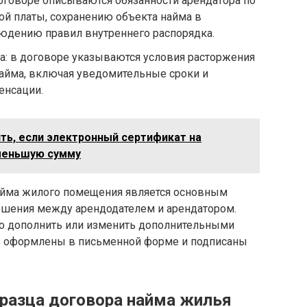
договоре описываются обязанности арендатора по
ой платы, сохранению объекта найма в
юдению правил внутреннего распорядка.
а: в договоре указываются условия расторжения
найма, включая уведомительные сроки и
нсации.
ить, если электронный сертификат на
 меньшую сумму
айма жилого помещения является основным
ошения между арендодателем и арендатором.
но дополнить или изменить дополнительными
 оформлены в письменной форме и подписаны
разца договора найма жилья