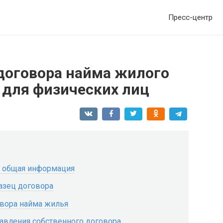
Пресс-центр
договора найма жилого
 для физических лиц
: общая информация
азец договора
овора найма жилья
тавления собственного договора