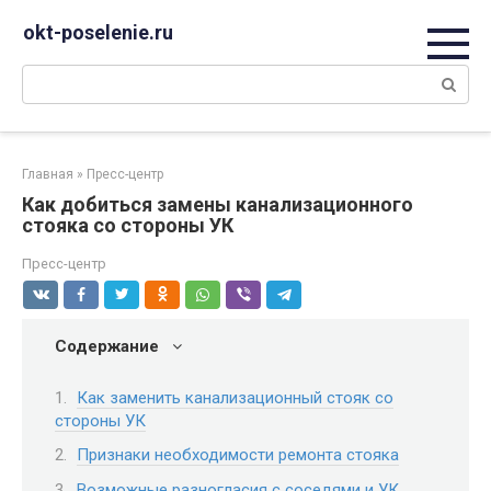
Перейти
okt-poselenie.ru
к
контенту
Поиск:
Главная
»
Пресс-центр
Как добиться замены канализационного
стояка со стороны УК
Пресс-центр
Содержание
Как заменить канализационный стояк со
стороны УК
Признаки необходимости ремонта стояка
Возможные разногласия с соседями и УК