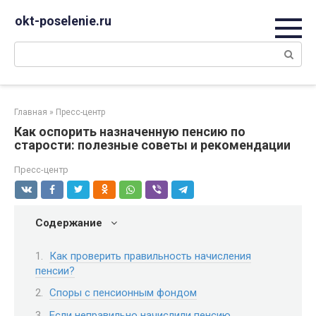
Перейти
okt-poselenie.ru
к
контенту
Поиск:
Главная
»
Пресс-центр
Как оспорить назначенную пенсию по
старости: полезные советы и рекомендации
Пресс-центр
Содержание
Как проверить правильность начисления
пенсии?
Споры с пенсионным фондом
Если неправильно начислили пенсию