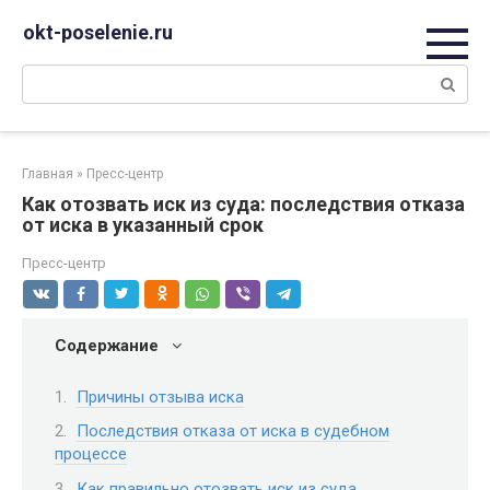
Перейти
okt-poselenie.ru
к
контенту
Поиск:
Главная
»
Пресс-центр
Как отозвать иск из суда: последствия отказа
от иска в указанный срок
Пресс-центр
Содержание
Причины отзыва иска
Последствия отказа от иска в судебном
процессе
Как правильно отозвать иск из суда