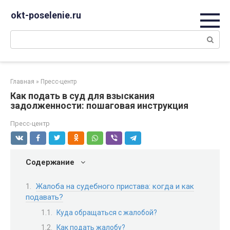
Перейти
okt-poselenie.ru
к
контенту
Поиск:
Главная
»
Пресс-центр
Как подать в суд для взыскания
задолженности: пошаговая инструкция
Пресс-центр
Содержание
Жалоба на судебного пристава: когда и как
подавать?
Куда обращаться с жалобой?
Как подать жалобу?