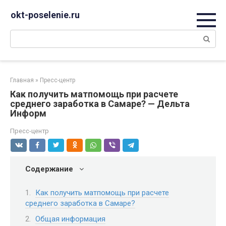
Перейти
okt-poselenie.ru
к
контенту
Поиск:
Главная
»
Пресс-центр
Как получить матпомощь при расчете
среднего заработка в Самаре? — Дельта
Информ
Пресс-центр
Содержание
Как получить матпомощь при расчете
среднего заработка в Самаре?
Общая информация