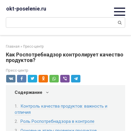
Перейти
okt-poselenie.ru
к
контенту
Поиск:
Главная
»
Пресс-центр
Как Роспотребнадзор контролирует качество
продуктов?
Пресс-центр
Содержание
Контроль качества продуктов: важность и
отличия
Роль Роспотребнадзора в контроле
Основные этапы проверки продуктов