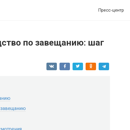
Пресс-центр
дство по завещанию: шаг
щанию
 завещанию
смотрения