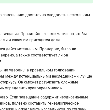
о завещанию достаточно следовать нескольким
авещания. Прочитайте его внимательно, чтобы
ками и какая им приходится доля.
ется действительным. Проверьте, было ли
верено, а также соответствует ли он
.
 вы не уверены в правильном толковании
оры между потенциальными наследниками, лучше
нотариусу. Он сможет разъяснить сложные
чь определить правопреемников.
рево. Если завещание содержит неоднозначные
ников, полезно составить генеалогическое
мосвязи и определить наследников по степени