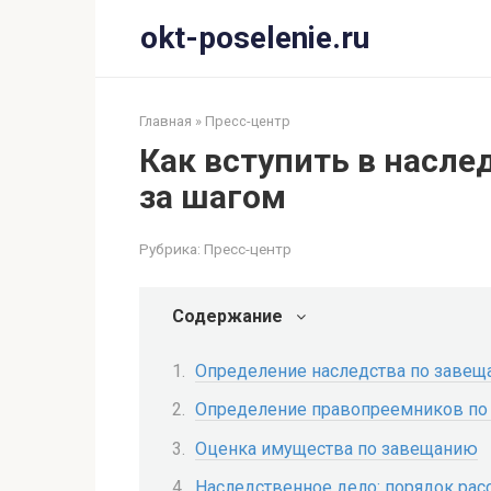
Перейти
okt-poselenie.ru
к
контенту
Главная
»
Пресс-центр
Как вступить в насле
за шагом
Рубрика:
Пресс-центр
Содержание
Определение наследства по заве
Определение правопреемников по
Оценка имущества по завещанию
Наследственное дело: порядок рас