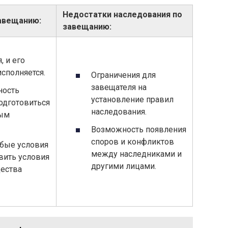
Недостатки наследования по
авещанию:
завещанию:
, и его
сполняется.
Ограничения для
завещателя на
ность
установление правил
одготовиться
наследования.
ным
Возможность появления
споров и конфликтов
обые условия
между наследниками и
вить условия
другими лицами.
щества