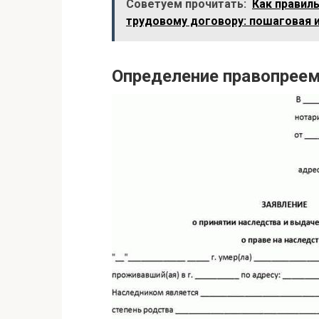
Советуем прочитать:
Как правил
трудовому договору: пошаговая 
Определение правопрее