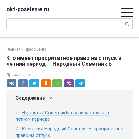
Перейти
okt-poselenie.ru
к
контенту
Поиск:
Главная
»
Пресс-центр
Кто имеет приоритетное право на отпуск в
летний период — Народный СоветникЪ
Пресс-центр
Содержание
Народный СоветникЪ: правила отпуска в
летнем периоде
Компания Народный СоветникЪ: приоритетное
право на отпуск