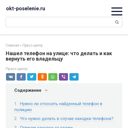
Перейти
okt-poselenie.ru
к
контенту
Поиск:
Главная
»
Пресс-центр
Нашел телефон на улице: что делать и как
вернуть его владельцу
Пресс-центр
Содержание
Нужно ли относить найденный телефон в
полицию
Что нужно делать в случае находки телефона?
Отличие находки от кражи