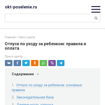
Перейти
okt-poselenie.ru
к
контенту
Поиск:
Главная
»
Пресс-центр
Отпуск по уходу за ребенком: правила и
оплата
Пресс-центр
Содержание
Отпуск по уходу за ребенком: основные
правила
Законодательная база
Длительность отпуска