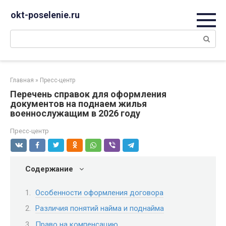
Перейти
okt-poselenie.ru
к
контенту
Поиск:
Главная
»
Пресс-центр
Перечень справок для оформления
документов на поднаем жилья
военнослужащим в 2026 году
Пресс-центр
Содержание
Особенности оформления договора
Различия понятий найма и поднайма
Право на компенсацию