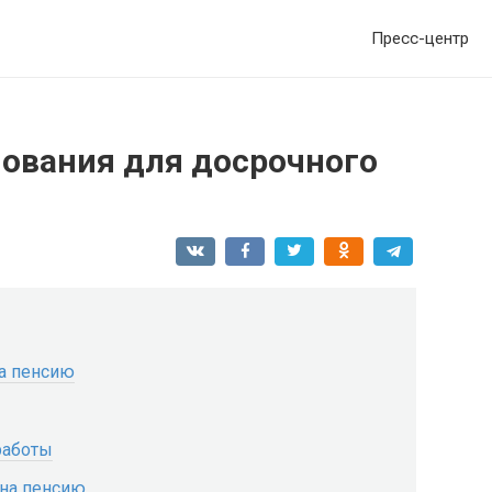
Пресс-центр
нования для досрочного
а пенсию
работы
 на пенсию