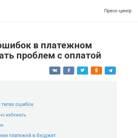
Пресс-центр
ошибок в платежном
ать проблем с оплатой
 типах ошибок
но избежать
ок
нии платежей в бюджет