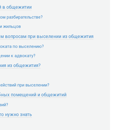
й в общежитии
ном разбирательстве?
 и жильцов
м вопросам при выселении из общежития
воката по выселению?
ении к адвокату?
ния из общежития?
действий при выселении?
бных помещений и общежитий
вий?
то нужно знать