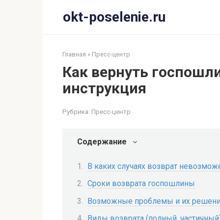
Перейти
okt-poselenie.ru
к
контенту
Главная
»
Пресс-центр
Как вернуть госпошл
инструкция
Рубрика:
Пресс-центр
Содержание
В каких случаях возврат невозмож
Сроки возврата госпошлины
Возможные проблемы и их решен
Виды возврата (полный, частичный