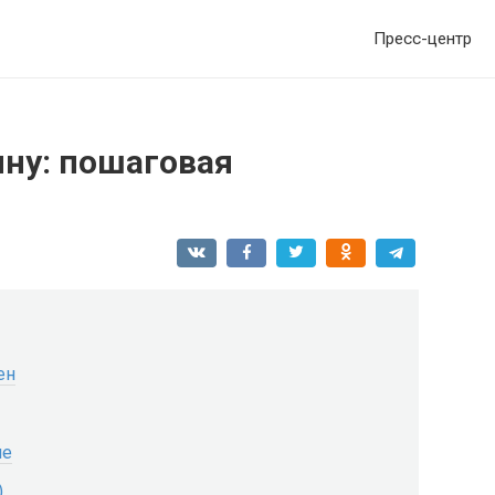
Пресс-центр
ину: пошаговая
ен
ие
)