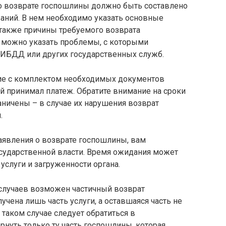
 о возврате госпошлины должно быть составлено
ний. В нем необходимо указать основные
а также причины требуемого возврата
и можно указать проблемы, с которыми
ГИБДД или других государственных служб.
ение с комплектом необходимых документов
ый принимал платеж. Обратите внимание на сроки
аничены – в случае их нарушения возврат
.
аявления о возврате госпошлины, вам
сударственной власти. Время ожидания может
услуги и загруженности органа.
 случаев возможен частичный возврат
чена лишь часть услуги, а оставшаяся часть не
 таком случае следует обратиться в
рнуть только ту часть госпошлины, которая