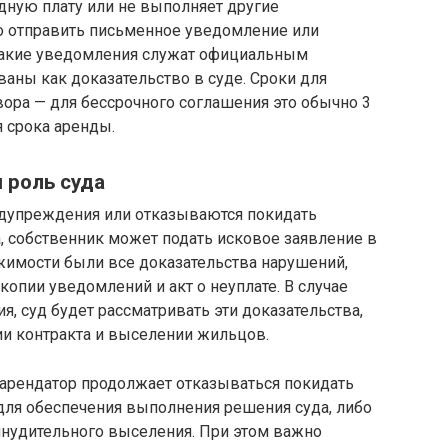
ндную плату или не выполняет другие
мо отправить письменное уведомление или
 такие уведомления служат официальным
аны как доказательство в суде. Сроки для
вора — для бессрочного соглашения это обычно 3
я срока аренды.
 роль суда
едупреждения или отказываются покидать
а, собственник может подать исковое заявление в
жимости были все доказательства нарушений,
 копии уведомлений и акт о неуплате. В случае
я, суд будет рассматривать эти доказательства,
и контракта и выселении жильцов.
 арендатор продолжает отказываться покидать
для обеспечения выполнения решения суда, либо
инудительного выселения. При этом важно